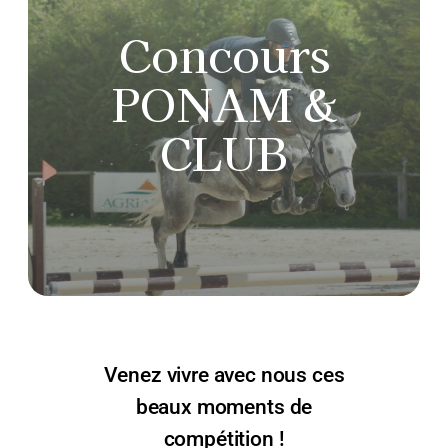
Les cours
Concours
PONAM &
Randonnée / balade
CLUB
Compétition
Pension
Elevage
Contact & accès
Venez vivre avec nous ces
beaux moments de
compétition !