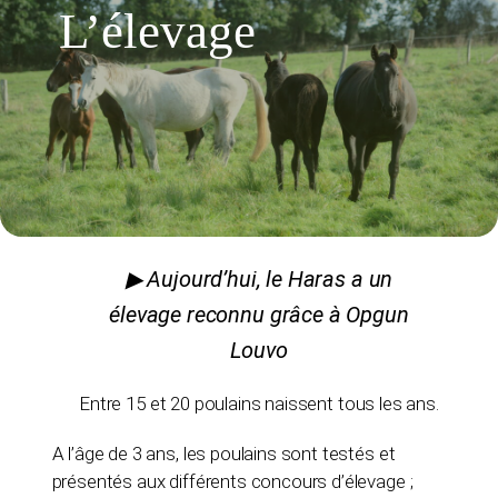
L’élevage
Les cours
Randonnée / balade
Compétition
Pension
▶
Aujourd’hui, le Haras a un
Elevage
élevage reconnu grâce à Opgun
Louvo
Contact & accès
Entre 15 et 20 poulains naissent tous les ans.
A l’âge de 3 ans, les poulains sont testés et
présentés aux différents concours d’élevage ;