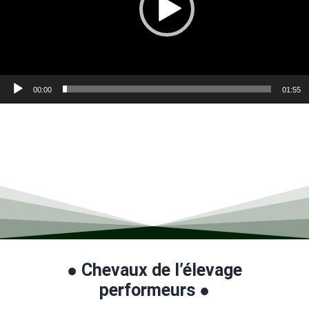
00:00
01:55
● C
hevaux de l’élevage
performeurs ●