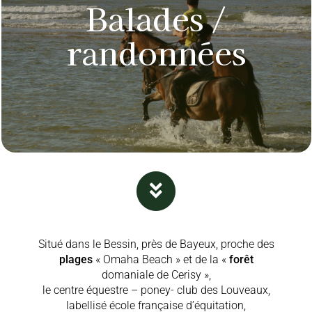
Balades /
Les cours
randonnées
Randonnée / balade
Compétition
Pension
Elevage
Contact & accès
Situé dans le Bessin, près de Bayeux, proche des
plages
« Omaha Beach » et de la «
forêt
domaniale de Cerisy »,
le centre équestre – poney- club des Louveaux,
labellisé école française d’équitation,