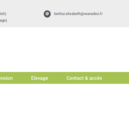
ish)
berlioz.elisabeth@wanadoo.fr
vage)
nsion
Elevage
Contact & accès