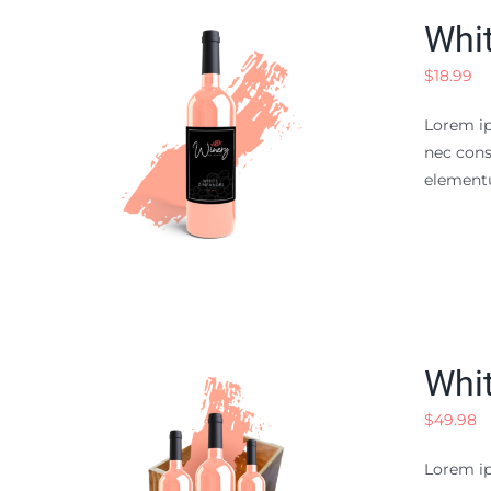
Whit
$
18.99
Lorem ip
nec cons
elementu
Whit
$
49.98
Lorem ip