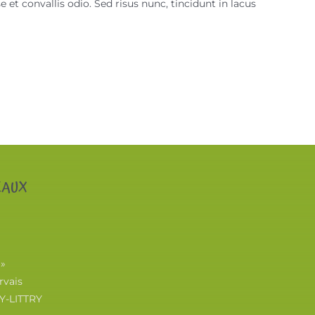
et convallis odio. Sed risus nunc, tincidunt in lacus
EAUX
 »
rvais
Y-LITTRY