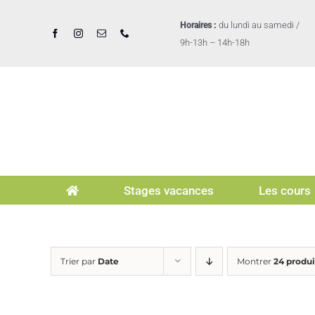
Passer
au
du lundi au samedi /
Horaires :
contenu
9h-13h – 14h-18h
Stages vacances
Les cours
Trier par
Date
Montrer
24 produi