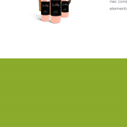
nec cons
elementu