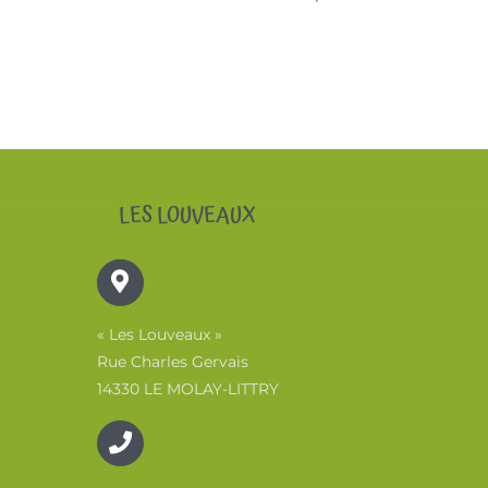
LES LOUVEAUX
« Les Louveaux »
Rue Charles Gervais
14330 LE MOLAY-LITTRY