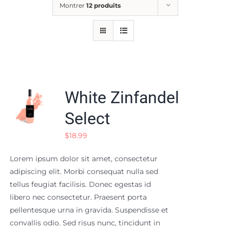
Montrer
12 produits
Les cours
Randonnée / balade
Compétition
White Zinfandel
Pension
Select
Elevage
$
18.99
Lorem ipsum dolor sit amet, consectetur
Contact & accès
adipiscing elit. Morbi consequat nulla sed
tellus feugiat facilisis. Donec egestas id
libero nec consectetur. Praesent porta
pellentesque urna in gravida. Suspendisse et
convallis odio. Sed risus nunc, tincidunt in